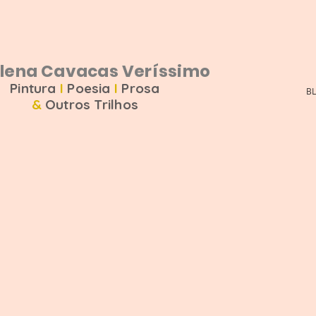
na Cavacas Veríssimo
Pintura
I
Poesia
I
Prosa
B
&
Outros Trilhos