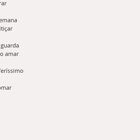
ar 
 emana 
tiçar
 guarda
bo amar
eríssimo  
Pomar 