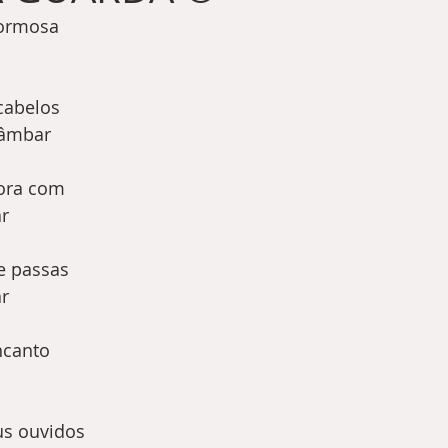
ormosa 
cabelos 
 âmbar
ora com
r
e passas 
r 
ncanto 
us ouvidos