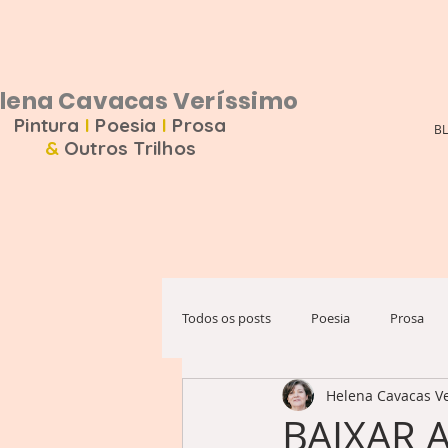
na Cavacas Veríssimo
Pintura
I
Poesia
I
Prosa
B
&
Outros Trilhos
Todos os posts
Poesia
Prosa
Helena Cavacas V
BAIXAR 