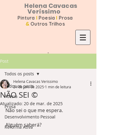
Helena Cavacas
Veríssimo
Pintura
I
Poesia
I
Prosa
&
Outros Trilhos
Post
Todos os posts
Helena Cavacas Verissimo
Todos os posts
24 de jan. de 2025
1 min de leitura
NÃO SEI ©️
Poesia
Atualizado:
20 de mar. de 2025
Prosa
Não sei o que me espera.
Desenvolvimento Pessoal
Alguém saberá?
Reforma Ativa