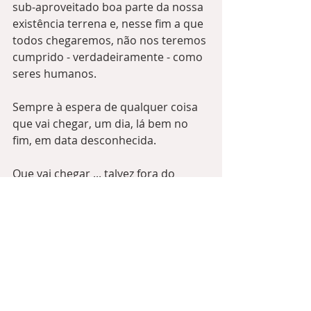
sub-aproveitado boa parte da nossa 
existência terrena e, nesse fim a que 
todos chegaremos, não nos teremos 
cumprido - verdadeiramente - como 
seres humanos.  
Sempre à espera de qualquer coisa 
que vai chegar, um dia, lá bem no 
fim, em data desconhecida. 
Que vai chegar ... talvez fora do 
nosso tempo ♨️.
Assim, ao Mito :
❗️O dinheiro não traz felicidade❗️ 
Contrapomos o Mote para mudança 
de paradigma: