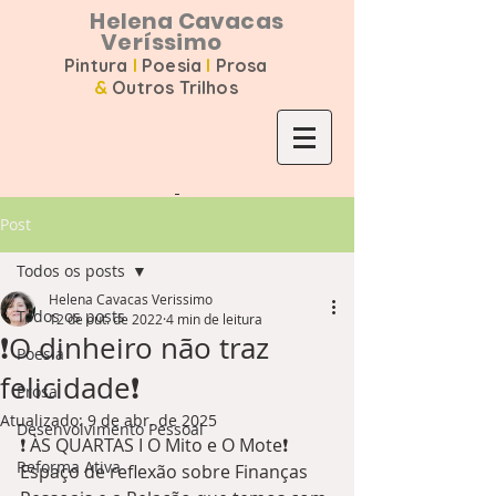
Helena Cavacas
Veríssimo
Pintura
I
Poesia
I
Prosa
&
Outros Trilhos
Post
Todos os posts
Helena Cavacas Verissimo
Todos os posts
12 de out. de 2022
4 min de leitura
❗️O dinheiro não traz
Poesia
felicidade❗️
Prosa
Atualizado:
9 de abr. de 2025
Desenvolvimento Pessoal
❗️ ÀS QUARTAS I O Mito e O Mote❗️   
Reforma Ativa
Espaço de reflexão sobre Finanças 