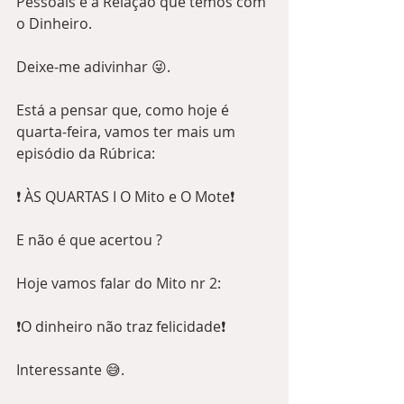
Pessoais e a Relação que temos com 
o Dinheiro.
Deixe-me adivinhar 😜.
Está a pensar que, como hoje é 
quarta-feira, vamos ter mais um 
episódio da Rúbrica:
❗️ ÀS QUARTAS I O Mito e O Mote❗️
E não é que acertou ?
Hoje vamos falar do Mito nr 2:
❗️O dinheiro não traz felicidade❗️ 
Interessante 😅. 