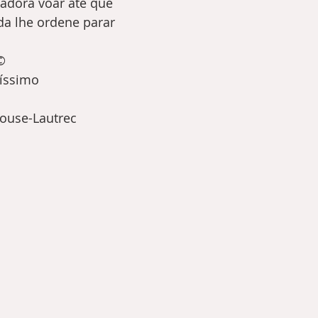
adora voar até que 
da lhe ordene parar
©
íssimo 
ouse-Lautrec 