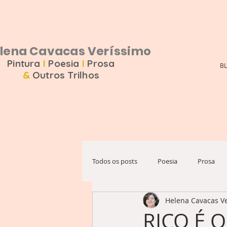
na Cavacas Veríssimo
Pintura
I
Poesia
I
Prosa
B
&
Outros Trilhos
Todos os posts
Poesia
Prosa
Helena Cavacas V
RICO É 