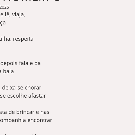
 2025
lê, viaja,
aça
ilha, respeita 
depois fala e da
a bala
 deixa-se chorar 
 se escolhe afastar
ta de brincar e nas 
companhia encontrar