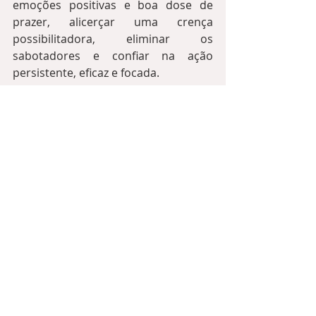
emoções positivas e boa dose de 
prazer, alicerçar uma crença 
possibilitadora, eliminar os 
sabotadores e confiar na ação 
persistente, eficaz e focada. 
Ninguém consegue alcançar o 
sucesso se não trabalhar para isso.  
Não é possível querer obter algo a 
troco de nada.
Trabalhando empenhadamente para 
alcançar o sucesso com a convicção 
de que o vou conseguir, significa que 
a probabilidade de lá chegar é 
seguramente maior.
E não esquecer, nunca, a força das 
palavras.  
Elas são co-responsáveis pela 
geração de vibrações mais ou menos 
positivas na nossa mente.  Geram 