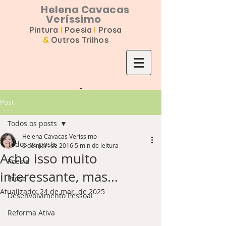
Helena Cavacas
Veríssimo
Pintura
I
Poesia
I
Prosa
&
Outros Trilhos
Post
Todos os posts
Helena Cavacas Verissimo
Todos os posts
6 de mar. de 2016
5 min de leitura
Acho isso muito
Poesia
interessante, mas...
Prosa
Atualizado:
24 de mar. de 2025
Desenvolvimento Pessoal
Reforma Ativa