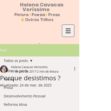
Helena Cavacas
Veríssimo
Pintura
I
Poesia
I
Prosa
&
Outros Trilhos
Post
Todos os posts
Helena Cavacas Verissimo
Todos os posts
11 de jan. de 2017
2 min de leitura
Porque desistimos ?
Poesia
Atualizado:
24 de mar. de 2025
Prosa
Desenvolvimento Pessoal
Reforma Ativa