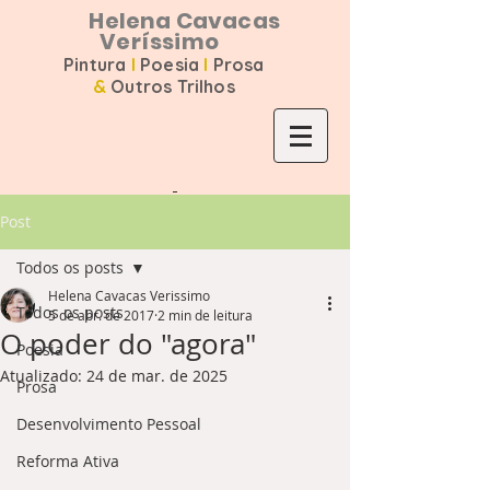
Helena Cavacas
Veríssimo
Pintura
I
Poesia
I
Prosa
&
Outros Trilhos
Post
Todos os posts
Helena Cavacas Verissimo
Todos os posts
5 de abr. de 2017
2 min de leitura
O poder do "agora"
Poesia
Atualizado:
24 de mar. de 2025
Prosa
Desenvolvimento Pessoal
Reforma Ativa