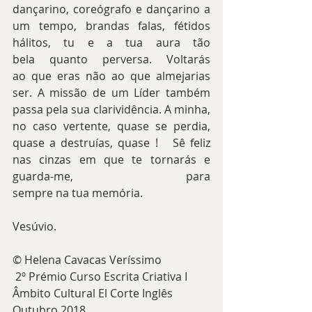
dançarino, coreógrafo e dançarino a 
um tempo, brandas falas, fétidos 
hálitos, tu e a tua aura tão  
bela quanto perversa. Voltarás 
ao que eras não ao que almejarias 
ser. A missão de um Líder também 
passa pela sua clarividência. A minha, 
no caso vertente, quase se perdia, 
quase a destruías, quase !   Sê feliz 
nas cinzas em que te tornarás e 
guarda-me, para 
sempre na tua memória.
Vesúvio.
©️ Helena Cavacas Veríssimo
 2º Prémio Curso Escrita Criativa I 
Âmbito Cultural El Corte Inglês
Outubro 2018