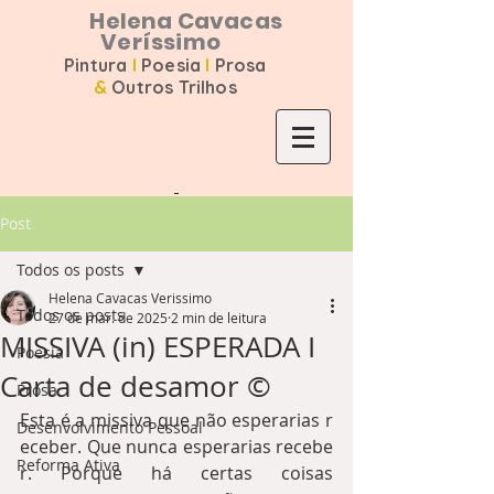
Helena Cavacas
Veríssimo
Pintura
I
Poesia
I
Prosa
&
Outros Trilhos
Post
Todos os posts
Helena Cavacas Verissimo
Todos os posts
27 de mar. de 2025
2 min de leitura
MISSIVA (in) ESPERADA I
Poesia
Carta de desamor ©️
Prosa
Esta é a missiva que não esperarias r
Desenvolvimento Pessoal
eceber. Que nunca esperarias recebe
Reforma Ativa
r. Porque há certas coisas 